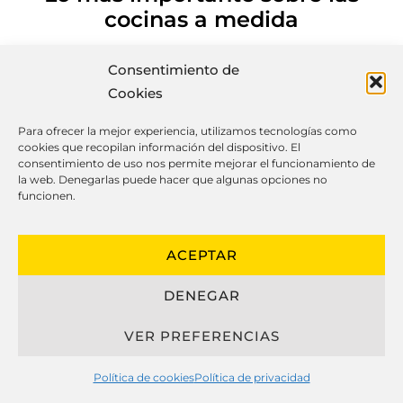
cocinas a medida
Consentimiento de
Cookies
El diseño de cocinas personalizadas ha
evolucionado significativamente en los
Para ofrecer la mejor experiencia, utilizamos tecnologías como
cookies que recopilan información del dispositivo. El
últimos años, integrando belleza,
consentimiento de uso nos permite mejorar el funcionamiento de
eficiencia y longevidad para crear
la web. Denegarlas puede hacer que algunas opciones no
funcionen.
entornos personalizados que se
ajustan perfectamente al estilo de vida
de sus propietarios.
ACEPTAR
DENEGAR
Al hablar sobre cocinas a medida, es
imprescindible analizar los
VER PREFERENCIAS
componentes empleados, como
herrajes, acabados en madera y
Política de cookies
Política de privacidad
superficies de trabajo, que juegan un rol