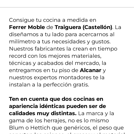
La mejor atención
Nuestra experta en
Consigue tu cocina a medida en
decoración te ayuda en todo
Ferrer Moble
de
Traiguera (Castellón)
. La
diseñamos
a tu lado
para
acercarnos
al
milímetro a tus necesidades y gustos.
Nuestros fabricantes la crean en tiempo
record con los mejores materiales,
técnicas y acabados del mercado, la
entregamos en tu piso de
Alcanar
y
nuestros expertos montadores te la
instalan a la perfección gratis.
Ten en cuenta que dos cocinas en
apariencia idénticas pueden ser de
calidades
muy distintas
.
La marca y la
gama de los herrajes, no es lo mismo
Blum o Hettich que genéricos, el peso que