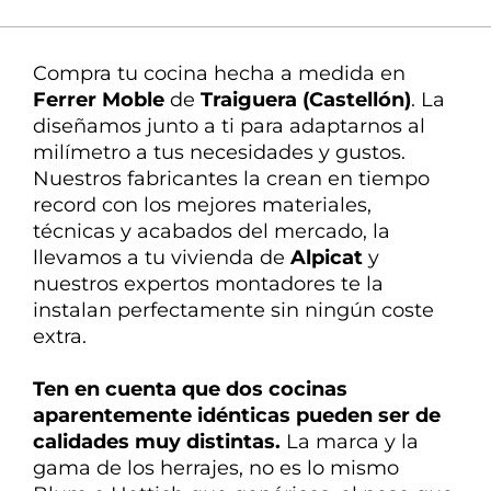
La mejor atención
Nuestra experta en
Compra tu cocina hecha a medida en
decoración te ayuda en todo
Ferrer Moble
de
Traiguera (Castellón)
. La
diseñamos
junto a ti
para
adaptarnos
al
milímetro a tus necesidades y gustos.
Nuestros fabricantes la crean en tiempo
record con los mejores materiales,
técnicas y acabados del mercado, la
llevamos a tu vivienda de
Alpicat
y
nuestros expertos montadores te la
instalan perfectamente sin ningún coste
extra.
Ten en cuenta que dos cocinas
aparentemente idénticas pueden ser de
calidades
muy distintas
.
La marca y la
gama de los herrajes, no es lo mismo