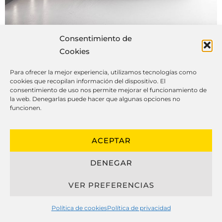
Consentimiento de
Cookies
Para ofrecer la mejor experiencia, utilizamos tecnologías como
cookies que recopilan información del dispositivo. El
consentimiento de uso nos permite mejorar el funcionamiento de
la web. Denegarlas puede hacer que algunas opciones no
Las claves que hay que conocer de
funcionen.
las cocinas a medida
ACEPTAR
DENEGAR
El diseño moderno de cocinas a
medida ha cambiado de manera
VER PREFERENCIAS
notable, integrando belleza,
funcionalidad y longevidad para crear
Política de cookies
Política de privacidad
espacios únicos que se ajustan