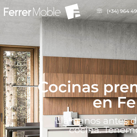
(+34) 964 49
Cocinas pr
en Fe
Llámanos antes d
cocina. Tenem