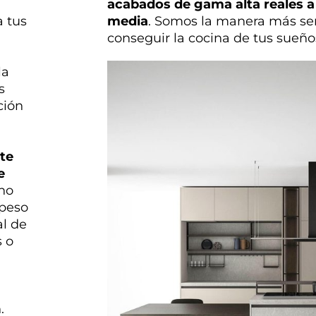
acabados de gama alta reales 
a tus
media
. Somos la manera más sen
conseguir la cocina de tus sueño
la
s
ción
te
e
 no
 peso
al de
s o
.