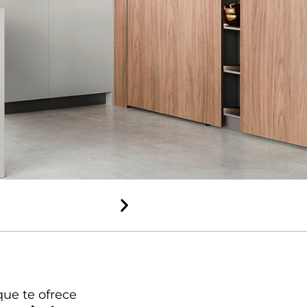
Rápido y
sencillo
Entrega y
montaje
profesional
que te ofrece