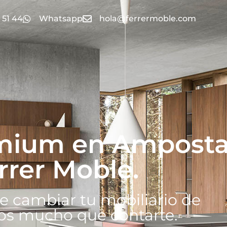
 51 44
Whatsapp
hola@ferrermoble.com
emium en Ampost
rrer Moble.
e cambiar tu mobiliario de
os mucho que contarte.