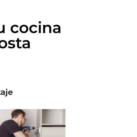
u cocina
osta
taje