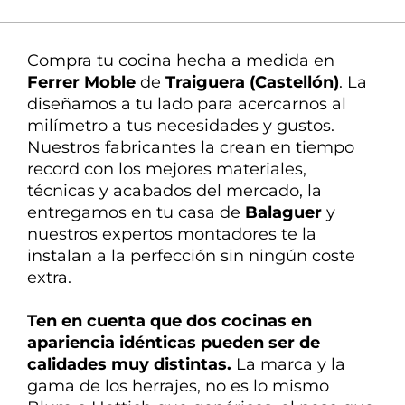
La mejor atención
Nuestra experta en
Compra tu cocina hecha a medida en
decoración te ayuda en todo
Ferrer Moble
de
Traiguera (Castellón)
. La
diseñamos
a tu lado
para
acercarnos
al
milímetro a tus necesidades y gustos.
Nuestros fabricantes la crean en tiempo
record con los mejores materiales,
técnicas y acabados del mercado, la
entregamos en tu casa de
Balaguer
y
nuestros expertos montadores te la
instalan a la perfección sin ningún coste
extra.
Ten en cuenta que dos cocinas en
apariencia idénticas pueden ser de
calidades
muy distintas
.
La marca y la
gama de los herrajes, no es lo mismo