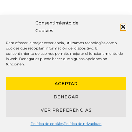
Cosas que igual no sabes de las
Consentimiento de
cocinas a medida
Cookies
Para ofrecer la mejor experiencia, utilizamos tecnologías como
cookies que recopilan información del dispositivo. El
consentimiento de uso nos permite mejorar el funcionamiento de
El diseño moderno de cocinas hechas a
la web. Denegarlas puede hacer que algunas opciones no
funcionen.
medida ha cambiado de manera
notable, integrando apariencia,
funcionalidad y resistencia para crear
ACEPTAR
cocinas personalizados que se moldan
DENEGAR
perfectamente al estilo de vida de sus
usuarios.
VER PREFERENCIAS
Al hablar sobre cocinas a medida, es
Política de cookies
Política de privacidad
esencial examinar los elementos