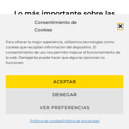
Lo más importante sobre las
cocinas a medida
Consentimiento de
Cookies
Para ofrecer la mejor experiencia, utilizamos tecnologías como
cookies que recopilan información del dispositivo. El
El diseño moderno de cocinas
consentimiento de uso nos permite mejorar el funcionamiento de
personalizadas ha evolucionado de
la web. Denegarlas puede hacer que algunas opciones no
funcionen.
manera importante, combinando
apariencia, funcionalidad y durabilidad
para crear cocinas únicos que se
ACEPTAR
adaptan perfectamente al modo de
DENEGAR
vida de sus usuarios.
VER PREFERENCIAS
Al hablar sobre cocinas hechas a
medida, es crucial considerar los
Política de cookies
Política de privacidad
materiales elegidos, como herrajes,