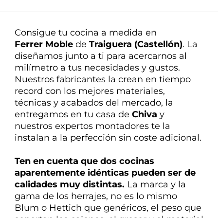
La mejor atención
Nuestra experta en
Consigue tu cocina a medida en
decoración te ayuda en todo
Ferrer Moble
de
Traiguera (Castellón)
. La
diseñamos
junto a ti
para
acercarnos
al
milímetro a tus necesidades y gustos.
Nuestros fabricantes la crean en tiempo
record con los mejores materiales,
técnicas y acabados del mercado, la
entregamos en tu casa de
Chiva
y
nuestros expertos montadores te la
instalan a la perfección sin coste adicional.
Ten en cuenta que dos cocinas
aparentemente idénticas pueden ser de
calidades
muy distintas
.
La marca y la
gama de los herrajes, no es lo mismo
Blum o Hettich que genéricos, el peso que