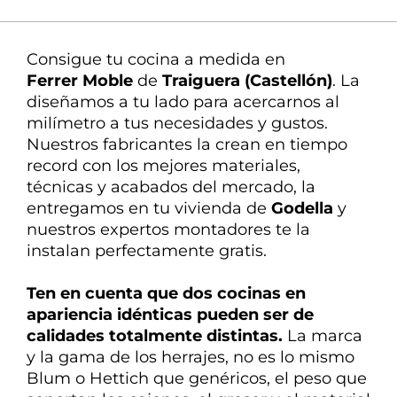
La mejor atención
Nuestra experta en
Consigue tu cocina a medida en
decoración te ayuda en todo
Ferrer Moble
de
Traiguera (Castellón)
. La
diseñamos
a tu lado
para
acercarnos
al
milímetro a tus necesidades y gustos.
Nuestros fabricantes la crean en tiempo
record con los mejores materiales,
técnicas y acabados del mercado, la
entregamos en tu vivienda de
Godella
y
nuestros expertos montadores te la
instalan perfectamente gratis.
Ten en cuenta que dos cocinas en
apariencia idénticas pueden ser de
calidades
totalmente
distintas
.
La marca
y la gama de los herrajes, no es lo mismo
Blum o Hettich que genéricos, el peso que