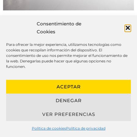
Consentimiento de
Cookies
Lo más importante sobre las
Para ofrecer la mejor experiencia, utilizamos tecnologías como
cocinas a medida
cookies que recopilan información del dispositivo. El
consentimiento de uso nos permite mejorar el funcionamiento de
la web. Denegarlas puede hacer que algunas opciones no
funcionen.
El diseño moderno de cocinas a
ACEPTAR
medida ha progresado de manera
notable, combinando apariencia,
DENEGAR
eficiencia y resistencia para crear
entornos personalizados que se
VER PREFERENCIAS
adaptan perfectamente al rutina diaria
Política de cookies
Política de privacidad
de sus dueños.