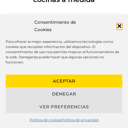
Consentimiento de
El diseño moderno de cocinas hechas a
Cookies
medida ha evolucionado de manera
Para ofrecer la mejor experiencia, utilizamos tecnologías como
notable, fusionando apariencia,
cookies que recopilan información del dispositivo. El
funcionalidad y longevidad para crear
consentimiento de uso nos permite mejorar el funcionamiento de
la web. Denegarlas puede hacer que algunas opciones no
entornos únicos que se moldan
funcionen.
perfectamente al rutina diaria de sus
usuarios.
ACEPTAR
Al referirse sobre cocinas hechas a
DENEGAR
medida, es esencial considerar los
elementos utilizados, como accesorios
VER PREFERENCIAS
metálicos, maderas y encimeras, que
juegan un papel esencial en la calidad y
Política de cookies
Política de privacidad
durabilidad del diseño. Además, las