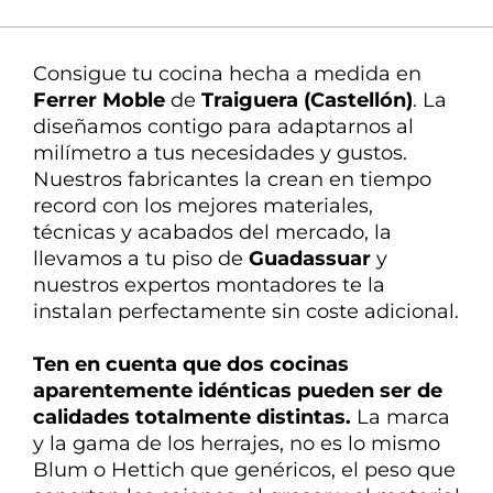
La mejor atención
Nuestra experta en
Consigue tu cocina hecha a medida en
decoración te ayuda en todo
Ferrer Moble
de
Traiguera (Castellón)
. La
diseñamos
contigo
para
adaptarnos
al
milímetro a tus necesidades y gustos.
Nuestros fabricantes la crean en tiempo
record con los mejores materiales,
técnicas y acabados del mercado, la
llevamos a tu piso de
Guadassuar
y
nuestros expertos montadores te la
instalan perfectamente sin coste adicional.
Ten en cuenta que dos cocinas
aparentemente idénticas pueden ser de
calidades
totalmente
distintas
.
La marca
y la gama de los herrajes, no es lo mismo
Blum o Hettich que genéricos, el peso que