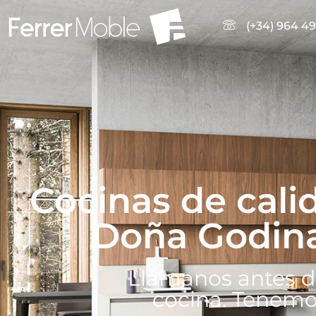
(+34) 964 49
Cocinas de cali
Doña Godina
Llámanos antes d
cocina. Tenemo