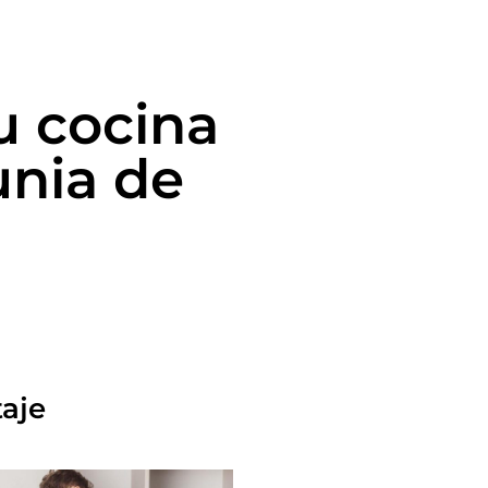
u cocina
unia de
taje