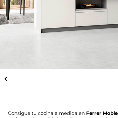
La mejor
atención
Nuestra experta en
decoración te ayuda en todo
Consigue tu cocina a medida en
Ferrer Moble