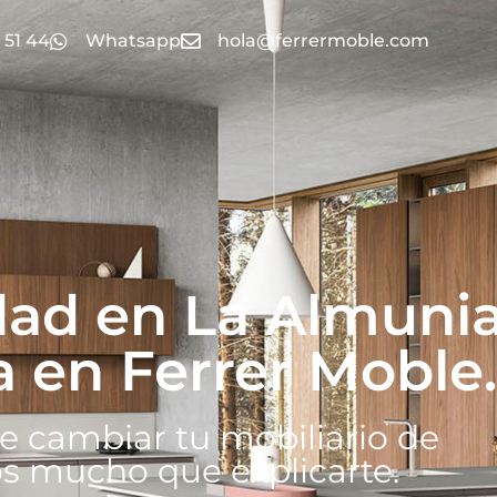
 51 44
Whatsapp
hola@ferrermoble.com
dad en La Almuni
 en Ferrer Moble.
e cambiar tu mobiliario de
s mucho que explicarte.