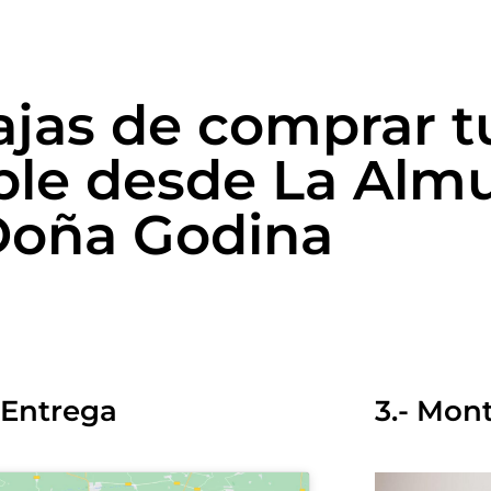
ajas de comprar t
ble desde La Alm
Doña Godina
- Entrega
3.- Mon