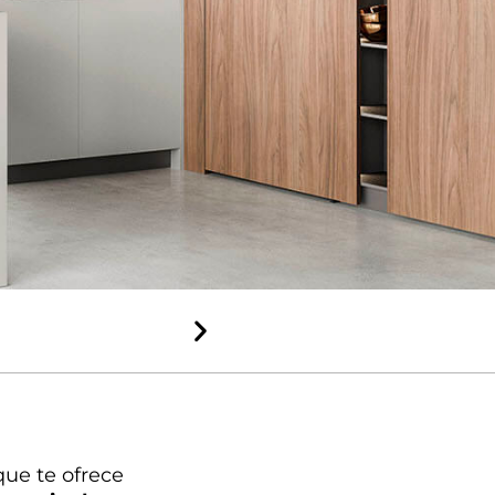
Rápido y
sencillo
Entrega y
montaje
profesional
que te ofrece