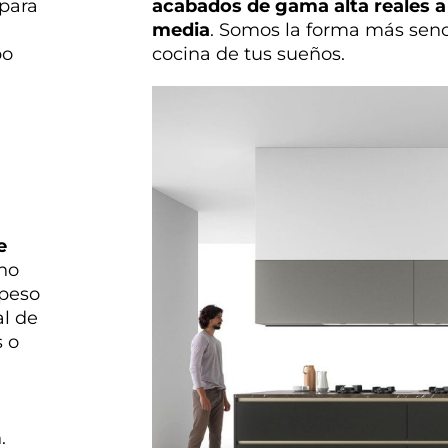
para
acabados de gama alta reales 
media
. Somos la forma más senci
po
cocina de tus sueños.
e
 no
 peso
al de
s o
.