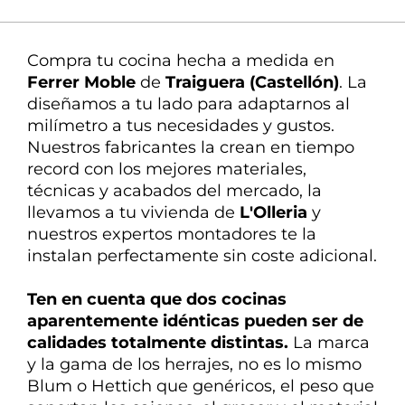
La mejor atención
Nuestra experta en
Compra tu cocina hecha a medida en
decoración te ayuda en todo
Ferrer Moble
de
Traiguera (Castellón)
. La
diseñamos
a tu lado
para
adaptarnos
al
milímetro a tus necesidades y gustos.
Nuestros fabricantes la crean en tiempo
record con los mejores materiales,
técnicas y acabados del mercado, la
llevamos a tu vivienda de
L'Olleria
y
nuestros expertos montadores te la
instalan perfectamente sin coste adicional.
Ten en cuenta que dos cocinas
aparentemente idénticas pueden ser de
calidades
totalmente
distintas
.
La marca
y la gama de los herrajes, no es lo mismo
Blum o Hettich que genéricos, el peso que