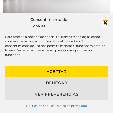
Consentimiento de
Cookies
Para ofrecer la mejor experiencia, utilizamos tecnologías como
cookies que recopilan información del dispositivo. El
consentimiento de uso nos permite mejorar el funcionamiento de
Cosas que igual no sabes de las
la web. Denegarlas puede hacer que algunas opciones no
cocinas a medida
funcionen.
ACEPTAR
El diseño de cocinas personalizadas ha
DENEGAR
progresado considerablemente en los
VER PREFERENCIAS
últimos años, fusionando estética,
eficiencia y resistencia para crear
Política de cookies
Política de privacidad
cocinas personalizados que se ajustan