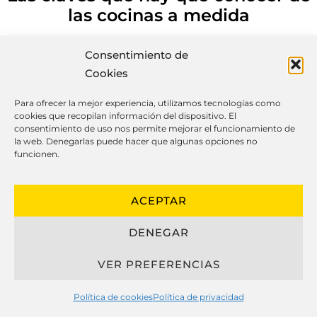
las cocinas a medida
Consentimiento de
Cookies
El diseño de cocinas personalizadas ha
progresado significativamente en los
Para ofrecer la mejor experiencia, utilizamos tecnologías como
cookies que recopilan información del dispositivo. El
últimos años, integrando belleza,
consentimiento de uso nos permite mejorar el funcionamiento de
funcionalidad y durabilidad para crear
la web. Denegarlas puede hacer que algunas opciones no
funcionen.
entornos únicos que se adaptan
perfectamente al rutina diaria de sus
propietarios.
ACEPTAR
DENEGAR
Al referirse sobre cocinas
personalizadas, es imprescindible
VER PREFERENCIAS
examinar los componentes utilizados,
como accesorios metálicos, maderas y
Política de cookies
Política de privacidad
superficies de trabajo, que juegan un rol