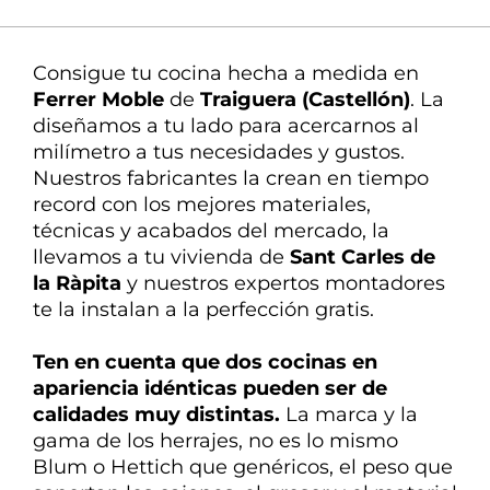
La mejor atención
Nuestra experta en
Consigue tu cocina hecha a medida en
decoración te ayuda en todo
Ferrer Moble
de
Traiguera (Castellón)
. La
diseñamos
a tu lado
para
acercarnos
al
milímetro a tus necesidades y gustos.
Nuestros fabricantes la crean en tiempo
record con los mejores materiales,
técnicas y acabados del mercado, la
llevamos a tu vivienda de
Sant Carles de
la Ràpita
y nuestros expertos montadores
te la instalan a la perfección gratis.
Ten en cuenta que dos cocinas en
apariencia idénticas pueden ser de
calidades
muy distintas
.
La marca y la
gama de los herrajes, no es lo mismo
Blum o Hettich que genéricos, el peso que