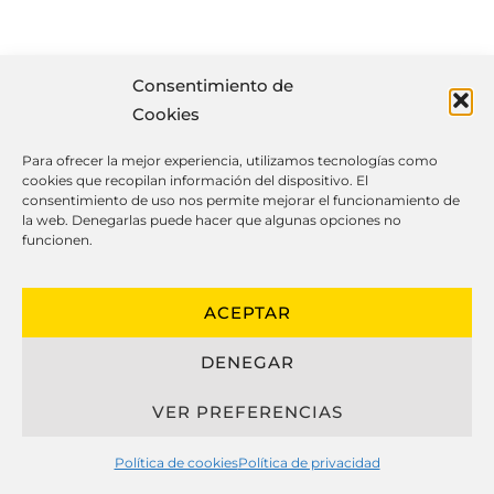
Cosas que debes saber de las
Consentimiento de
cocinas a medida
Cookies
Para ofrecer la mejor experiencia, utilizamos tecnologías como
cookies que recopilan información del dispositivo. El
consentimiento de uso nos permite mejorar el funcionamiento de
El concepto actual de cocinas
la web. Denegarlas puede hacer que algunas opciones no
funcionen.
personalizadas ha cambiado de
manera notable, combinando
apariencia, eficiencia y longevidad para
ACEPTAR
crear espacios personalizados que se
DENEGAR
moldan perfectamente al estilo de vida
de sus dueños.
VER PREFERENCIAS
Al referirse sobre cocinas a medida, es
Política de cookies
Política de privacidad
esencial examinar los elementos