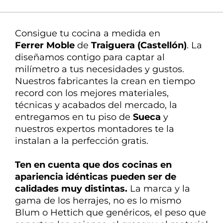
Rápido y
sencillo
Consigue tu cocina a medida en
Entrega y
montaje
Ferrer Moble
de
Traiguera (Castellón)
. La
profesional
diseñamos
contigo
para
captar
al
milímetro a tus necesidades y gustos.
Nuestros fabricantes la crean en tiempo
record con los mejores materiales,
técnicas y acabados del mercado, la
entregamos en tu piso de
Sueca
y
nuestros expertos montadores te la
instalan a la perfección gratis.
Ten en cuenta que dos cocinas en
apariencia idénticas pueden ser de
calidades
muy distintas
.
La marca y la
gama de los herrajes, no es lo mismo
Blum o Hettich que genéricos, el peso que