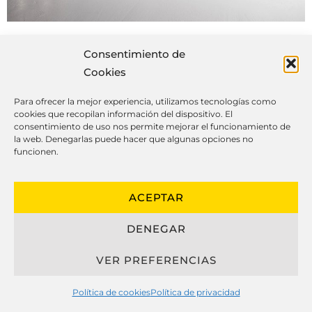
Consentimiento de
Cookies
Lo más importante sobre las
Para ofrecer la mejor experiencia, utilizamos tecnologías como
cocinas a medida
cookies que recopilan información del dispositivo. El
consentimiento de uso nos permite mejorar el funcionamiento de
la web. Denegarlas puede hacer que algunas opciones no
funcionen.
El diseño de cocinas hechas a medida
ACEPTAR
ha evolucionado considerablemente en
los últimos años, fusionando belleza,
DENEGAR
practicidad y resistencia para crear
cocinas personalizados que se adaptan
VER PREFERENCIAS
perfectamente al estilo de vida de sus
propietarios.
Política de cookies
Política de privacidad