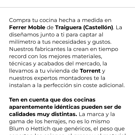
La mejor atención
Nuestra experta en
Compra tu cocina hecha a medida en
decoración te ayuda en todo
Ferrer Moble
de
Traiguera (Castellón)
. La
diseñamos
junto a ti
para
captar
al
milímetro a tus necesidades y gustos.
Nuestros fabricantes la crean en tiempo
record con los mejores materiales,
técnicas y acabados del mercado, la
llevamos a tu vivienda de
Torrent
y
nuestros expertos montadores te la
instalan a la perfección sin coste adicional.
Ten en cuenta que dos cocinas
aparentemente idénticas pueden ser de
calidades
muy distintas
.
La marca y la
gama de los herrajes, no es lo mismo
Blum o Hettich que genéricos, el peso que