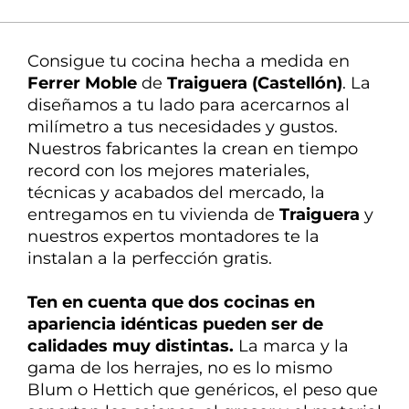
La mejor atención
Nuestra experta en
Consigue tu cocina hecha a medida en
decoración te ayuda en todo
Ferrer Moble
de
Traiguera (Castellón)
. La
diseñamos
a tu lado
para
acercarnos
al
milímetro a tus necesidades y gustos.
Nuestros fabricantes la crean en tiempo
record con los mejores materiales,
técnicas y acabados del mercado, la
entregamos en tu vivienda de
Traiguera
y
nuestros expertos montadores te la
instalan a la perfección gratis.
Ten en cuenta que dos cocinas en
apariencia idénticas pueden ser de
calidades
muy distintas
.
La marca y la
gama de los herrajes, no es lo mismo
Blum o Hettich que genéricos, el peso que