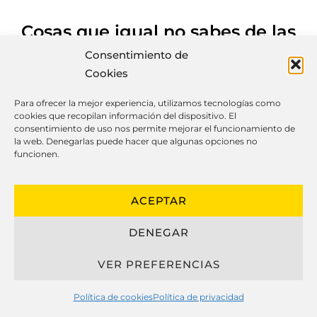
Cosas que igual no sabes de las
cocinas a medida
Consentimiento de
Cookies
Para ofrecer la mejor experiencia, utilizamos tecnologías como
cookies que recopilan información del dispositivo. El
El diseño de cocinas hechas a medida
consentimiento de uso nos permite mejorar el funcionamiento de
ha progresado significativamente en
la web. Denegarlas puede hacer que algunas opciones no
funcionen.
los últimos años, integrando
apariencia, funcionalidad y resistencia
para crear cocinas personalizados que
ACEPTAR
se adaptan perfectamente al modo de
DENEGAR
vida de sus propietarios.
VER PREFERENCIAS
Al hablar sobre cocinas hechas a
medida, es esencial examinar los
Política de cookies
Política de privacidad
elementos elegidos, como herrajes, tipos