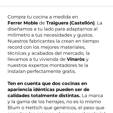
La mejor atención
Nuestra experta en
Compra tu cocina a medida en
decoración te ayuda en todo
Ferrer Moble
de
Traiguera (Castellón)
. La
diseñamos
a tu lado
para
adaptarnos
al
milímetro a tus necesidades y gustos.
Nuestros fabricantes la crean en tiempo
record con los mejores materiales,
técnicas y acabados del mercado, la
llevamos a tu vivienda de
Vinaròs
y
nuestros expertos montadores te la
instalan perfectamente gratis.
Ten en cuenta que dos cocinas en
apariencia idénticas pueden ser de
calidades
totalmente
distintas
.
La marca
y la gama de los herrajes, no es lo mismo
Blum o Hettich que genéricos, el peso que