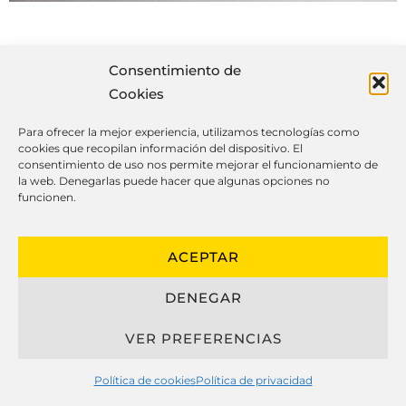
Consentimiento de
Cosas que debes saber de las
Cookies
cocinas a medida
Para ofrecer la mejor experiencia, utilizamos tecnologías como
cookies que recopilan información del dispositivo. El
consentimiento de uso nos permite mejorar el funcionamiento de
la web. Denegarlas puede hacer que algunas opciones no
funcionen.
El concepto actual de cocinas
personalizadas ha cambiado de
ACEPTAR
manera significativa, fusionando
estética, practicidad y longevidad para
DENEGAR
crear espacios únicos que se ajustan
perfectamente al modo de vida de sus
VER PREFERENCIAS
usuarios.
Política de cookies
Política de privacidad
Al referirse sobre cocinas