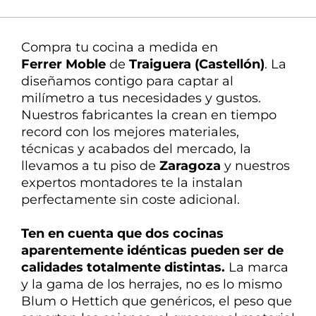
La mejor atención
Nuestra experta en
Compra tu cocina a medida en
decoración te ayuda en todo
Ferrer Moble
de
Traiguera (Castellón)
. La
diseñamos
contigo
para
captar
al
milímetro a tus necesidades y gustos.
Nuestros fabricantes la crean en tiempo
record con los mejores materiales,
técnicas y acabados del mercado, la
llevamos a tu piso de
Zaragoza
y nuestros
expertos montadores te la instalan
perfectamente sin coste adicional.
Ten en cuenta que dos cocinas
aparentemente idénticas pueden ser de
calidades
totalmente
distintas
.
La marca
y la gama de los herrajes, no es lo mismo
Blum o Hettich que genéricos, el peso que