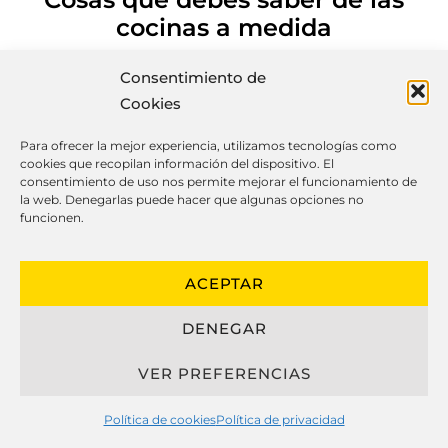
cocinas a medida
Consentimiento de
Cookies
El diseño de cocinas hechas a medida
Para ofrecer la mejor experiencia, utilizamos tecnologías como
ha evolucionado considerablemente en
cookies que recopilan información del dispositivo. El
los últimos años, combinando belleza,
consentimiento de uso nos permite mejorar el funcionamiento de
la web. Denegarlas puede hacer que algunas opciones no
practicidad y longevidad para crear
funcionen.
cocinas a medida que se adaptan
perfectamente al modo de vida de sus
ACEPTAR
propietarios.
DENEGAR
Al referirse sobre cocinas a medida, es
crucial considerar los materiales
VER PREFERENCIAS
elegidos, como herrajes, maderas y
encimeras, que juegan un papel
Política de cookies
Política de privacidad