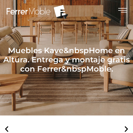
Muebles Kave&nbspHome en
Altura. Entrega y montaje gratis
con Ferrer&nbspMoble.