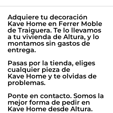
La mejor atención
Nuestra experta en
Adquiere tu decoración
decoración te ayuda en todo
Kave Home en Ferrer Moble
de Traiguera. Te lo llevamos
a tu vivienda de Altura, y lo
montamos
sin gastos de
entrega
.
Pasas por la tienda, eliges
cualquier pieza de
Kave Home y te olvidas de
problemas.
Ponte en contacto. Somos la
mejor forma de pedir en
Kave Home desde Altura
.