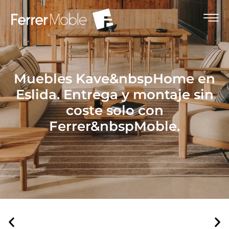
Muebles Kave&nbspHome en
Eslida. Entrega y montaje sin
coste solo con
Ferrer&nbspMoble.