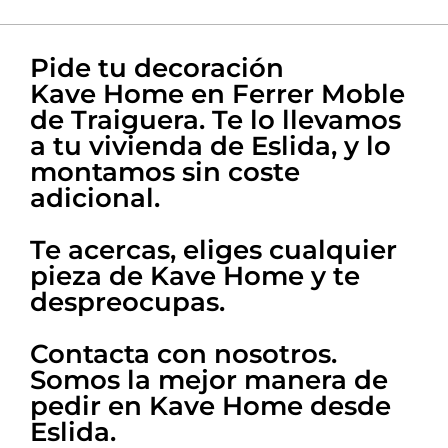
La mejor atención
Nuestra experta en
Pide tu decoración
decoración te ayuda en todo
Kave Home en Ferrer Moble
de Traiguera. Te lo llevamos
a tu vivienda de Eslida, y lo
montamos sin coste
adicional.
Te acercas, eliges cualquier
pieza de Kave Home y te
despreocupas.
Contacta con nosotros.
Somos la mejor manera de
pedir en Kave Home desde
Eslida
.