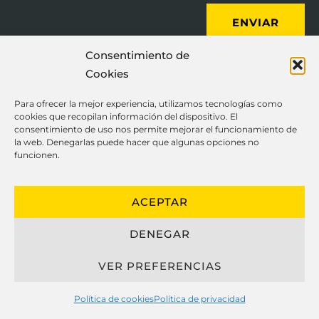
ENVIAR
Consentimiento de
Cookies
Para ofrecer la mejor experiencia, utilizamos tecnologías como
cookies que recopilan información del dispositivo. El
consentimiento de uso nos permite mejorar el funcionamiento de
Ayuda
Información
la web. Denegarlas puede hacer que algunas opciones no
funcionen.
Nosotros
Términos y Condiciones
Contacto
Política de Privacidad
ACEPTAR
FAQ
Cookies
Blog
Formas de pago
DENEGAR
Servicios
Otros
VER PREFERENCIAS
Interiorismo
Kave Home Partner
Política de cookies
Política de privacidad
Muebles a medida
Outlet