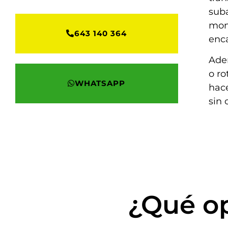
suba
mon
643 140 364
enc
Ade
o ro
WHATSAPP
hac
sin 
¿Qué op