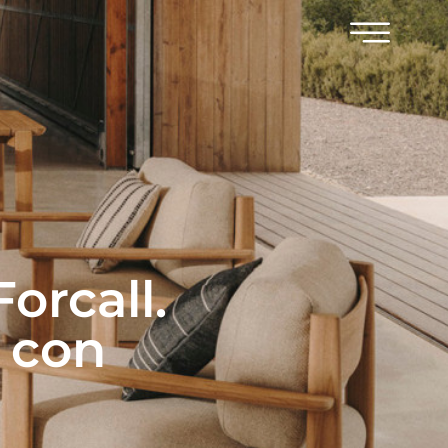
orcall.
o con