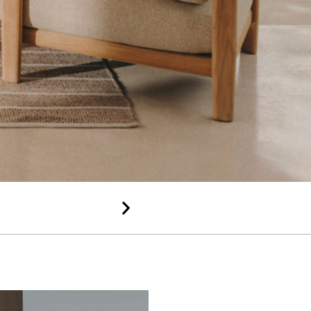
Rápido y
sencillo
Entrega y
montaje
profesional