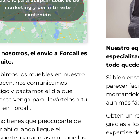
az clic para aceptar cookies de
marketing y permitir este
contenido
Nuestro eq
nosotros, el envío a Forcall es
especializ
uito.
todo quede
ibimos los muebles en nuestro
Si bien en
acén, nos comunicamos
parecer fáci
igo y pactamos el día que
montándolo
r te venga para llevártelos a tu
aún más fác
 en Forcall.
Obtén un r
no tienes que preocuparte de
gracias a l
r ahí cuando llegue el
expertise 
sporte, pagar más para que los