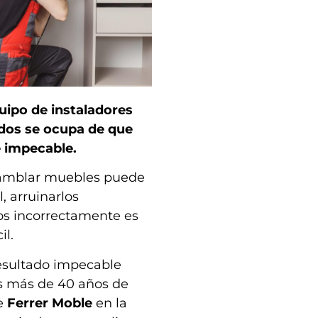
uipo de instaladores
ados se ocupa de que
 impecable.
samblar muebles puede
l, arruinarlos
s incorrectamente es
il.
esultado impecable
os más de 40 años de
de
Ferrer Moble
en la