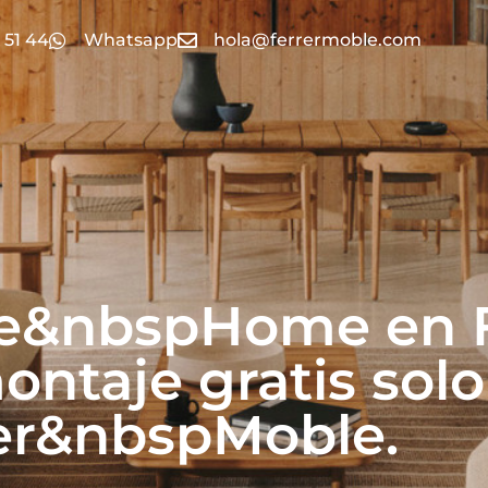
 51 44
Whatsapp
hola@ferrermoble.com
ve&nbspHome en F
ontaje gratis sol
er&nbspMoble.