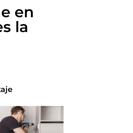
e en
s la
taje