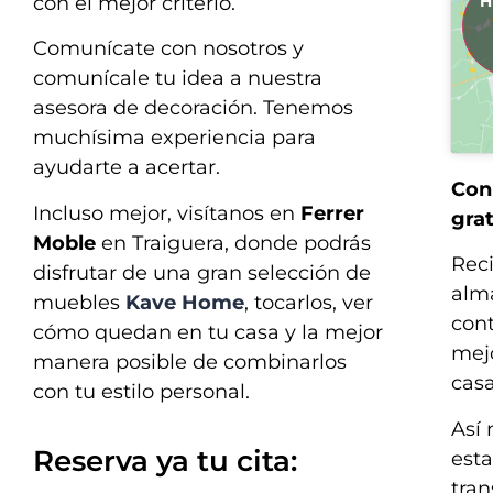
H
con el mejor criterio.
Comunícate con nosotros y
comunícale tu idea a nuestra
asesora de decoración. Tenemos
muchísima experiencia para
ayudarte a acertar.
Con 
Incluso mejor, visítanos en
Ferrer
grat
Moble
en Traiguera, donde podrás
Rec
disfrutar de una gran selección de
alm
muebles
Kave Home
, tocarlos, ver
cont
cómo quedan en tu casa y la mejor
mejo
manera posible de combinarlos
casa
con tu estilo personal.
Así 
Reserva ya tu cita:
esta
tran