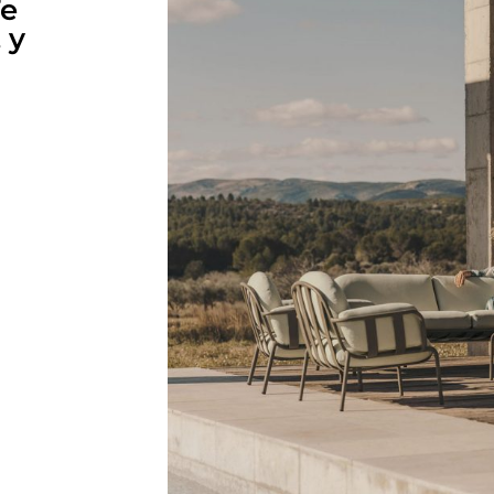
Te
 y