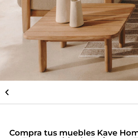
La mejor
atención
Nuestra experta en
decoración te ayuda en todo
Compra tus muebles Kave Ho