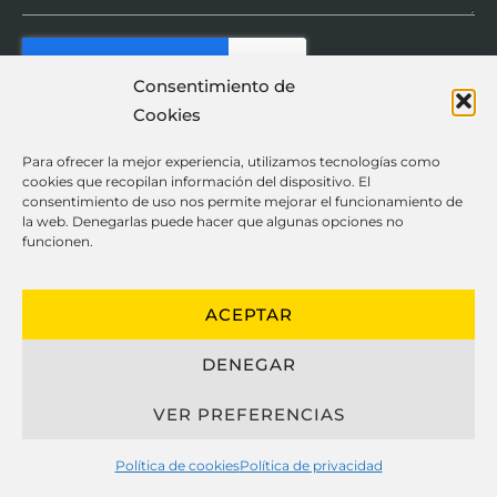
Consentimiento de
Cookies
ENVIAR
Para ofrecer la mejor experiencia, utilizamos tecnologías como
cookies que recopilan información del dispositivo. El
consentimiento de uso nos permite mejorar el funcionamiento de
la web. Denegarlas puede hacer que algunas opciones no
funcionen.
ACEPTAR
Ayuda
Información
DENEGAR
Nosotros
Términos y Condiciones
VER PREFERENCIAS
Contacto
Política de Privacidad
FAQ
Cookies
Política de cookies
Política de privacidad
Blog
Formas de pago