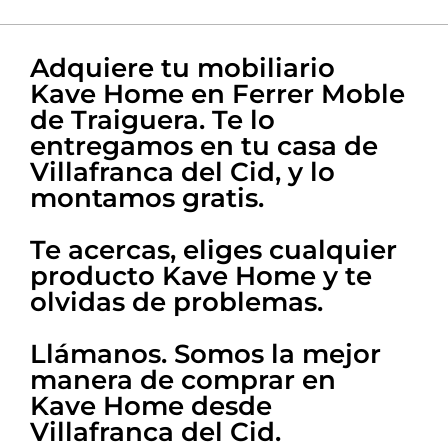
La mejor atención
Nuestra experta en
Adquiere tu mobiliario
decoración te ayuda en todo
Kave Home en Ferrer Moble
de Traiguera. Te lo
entregamos en tu casa de
Villafranca del Cid, y lo
montamos gratis.
Te acercas, eliges cualquier
producto Kave Home y te
olvidas de problemas.
Llámanos. Somos la mejor
manera de comprar en
Kave Home desde
Villafranca del Cid
.