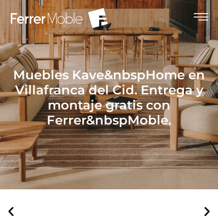
Muebles Kave&nbspHome en
Villafranca del Cid. Entrega y
montaje gratis con
Ferrer&nbspMoble.