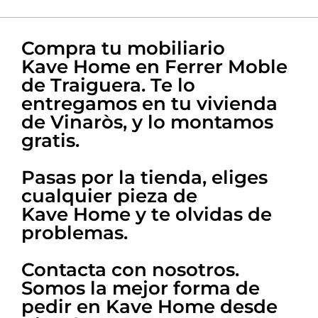
La mejor atención
Nuestra experta en
Compra tu mobiliario
decoración te ayuda en todo
Kave Home en Ferrer Moble
de Traiguera. Te lo
entregamos en tu vivienda
de Vinaròs, y lo montamos
gratis.
Pasas por la tienda, eliges
cualquier pieza de
Kave Home y te olvidas de
problemas.
Contacta con nosotros.
Somos la mejor forma de
pedir en Kave Home desde