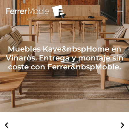
Muebles Kave&nbspHome en
Vinaròs. Entrega y montaje sin
coste con Ferrer&nbspMoble.