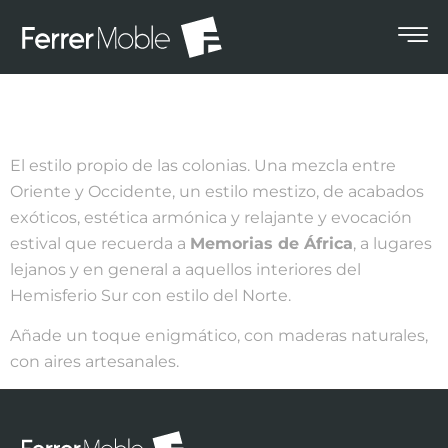
Colonial
Bienvenido a la calidez de
tu casa.
El estilo propio de las colonias. Una mezcla entre
Oriente y Occidente, un estilo mestizo, de acabados
exóticos, estética armónica y relajante y evocación
estival que recuerda a
Memorias de África
, a lugares
lejanos y en general a aquellos interiores del
Hemisferio Sur con estilo del Norte.
Añade un toque enigmático, con maderas naturales,
con aires artesanales.